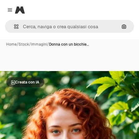
Magnific
Close menu
Cerca 
Home
/
Stock
/
Immagini
/
Donna con un bicchie…
Creata con IA