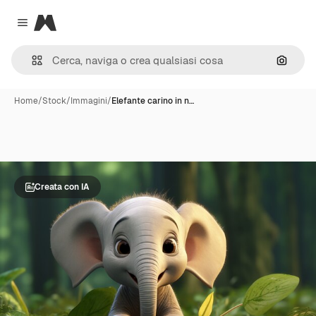
Magnific
Close menu
Cerca 
Home
/
Stock
/
Immagini
/
Elefante carino in n…
Creata con IA