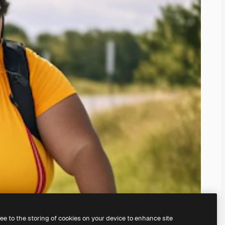
ree to the storing of cookies on your device to enhance site
il
generatore di immagini IA.