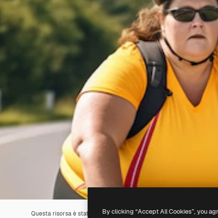
By clicking “Accept All Cookies”, you ag
Questa risorsa è stata generata con l'
IA
. Creane una tua utilizzando 