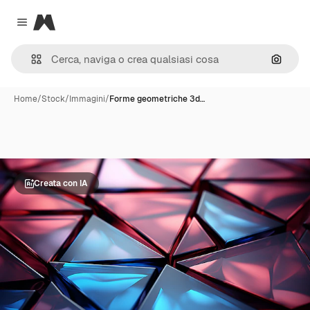
Magnific
Close menu
Cerca 
Home
/
Stock
/
Immagini
/
Forme geometriche 3d…
Creata con IA