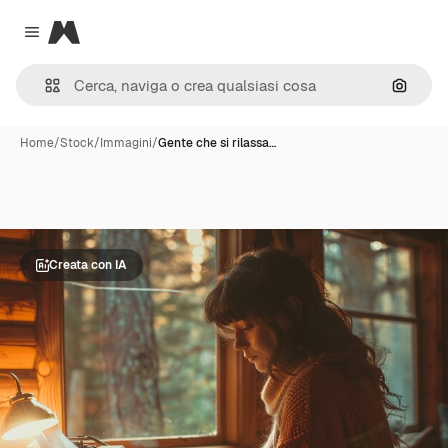
Magnific
Close menu
Cerca 
Home
/
Stock
/
Immagini
/
Gente che si rilassa…
Creata con IA