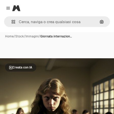
Magnific
Close menu
Cerca 
Home
/
Stock
/
Immagini
/
Giornata internazion…
Creata con IA