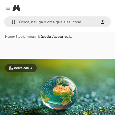
Magnific
Close menu
Cerca 
Home
/
Stock
/
Immagini
/
Goccia d'acqua reali…
Creata con IA