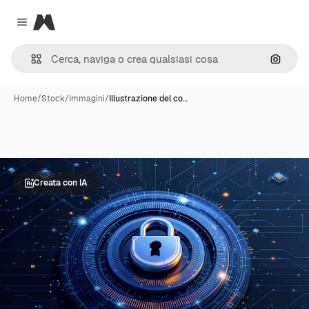
Magnific
Close menu
Cerca 
Home
/
Stock
/
Immagini
/
Illustrazione del co…
Creata con IA