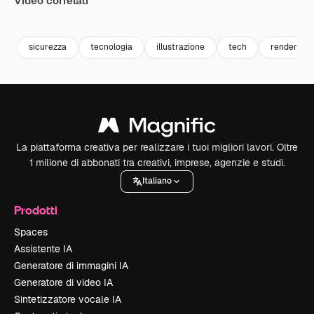
Video correlati
Premium
Premium
Premium
Premium
sicurezza
tecnologia
illustrazione
tech
rendering
La piattaforma creativa per realizzare i tuoi migliori lavori. Oltre
1 milione di abbonati tra creativi, imprese, agenzie e studi.
Italiano
Prodotti
Spaces
Assistente IA
Generatore di immagini IA
Generatore di video IA
Sintetizzatore vocale IA