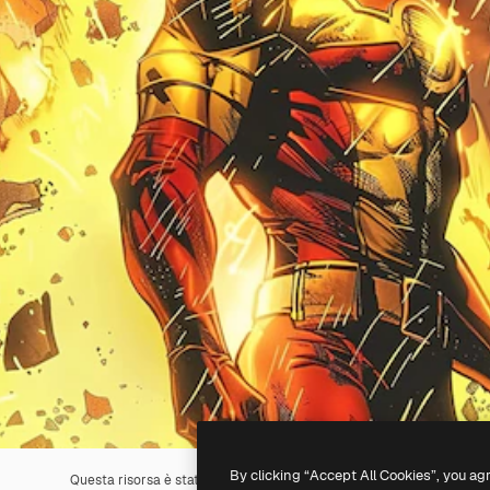
By clicking “Accept All Cookies”, you ag
Questa risorsa è stata generata con l'
IA
. Creane una tua utilizzando 