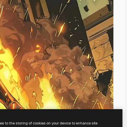
ree to the storing of cookies on your device to enhance site
il
generatore di immagini IA.