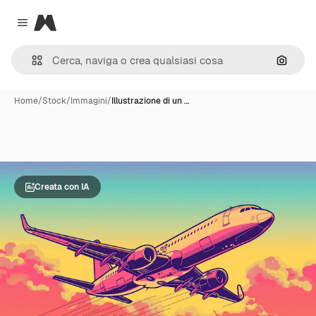
Magnific
Close menu
Cerca 
Home
/
Stock
/
Immagini
/
Illustrazione di un …
Creata con IA