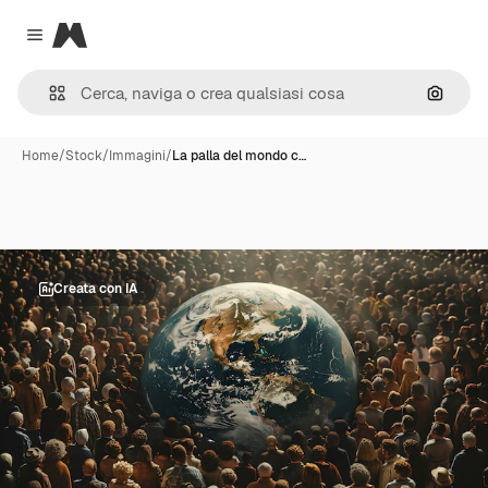
Magnific
Close menu
Cerca 
Home
/
Stock
/
Immagini
/
La palla del mondo c…
Creata con IA