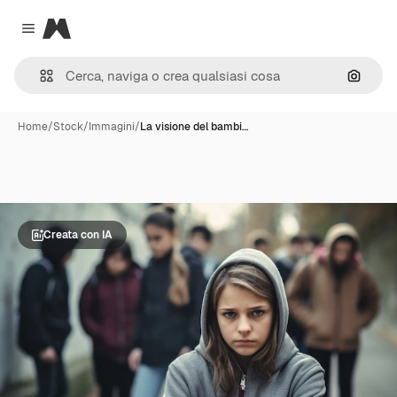
Magnific
Close menu
Cerca 
Home
/
Stock
/
Immagini
/
La visione del bambi…
Creata con IA