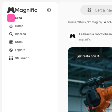
Crea
Home
/
Stock
/
Immagini
/
Le bra
Home
Ricerca
Le braccia robotiche i
magnific
Stock
Esplora
Creata con IA
Strumenti