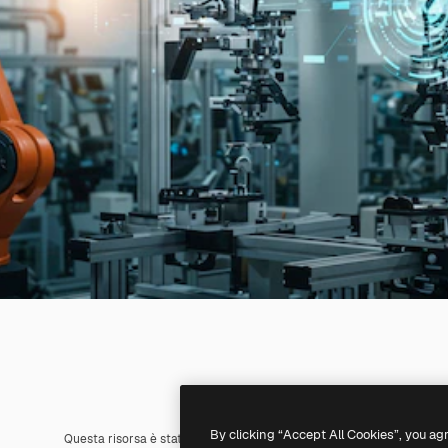
By clicking “Accept All Cookies”, you ag
Questa risorsa è stata generata con l'
IA
. Creane una tua utilizzando 