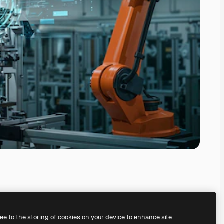
ree to the storing of cookies on your device to enhance site
il
generatore di immagini IA.