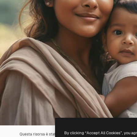
By clicking “Accept All Cookies”, you ag
Questa risorsa è stata generata con l'
IA
. Creane una tua utilizzando 