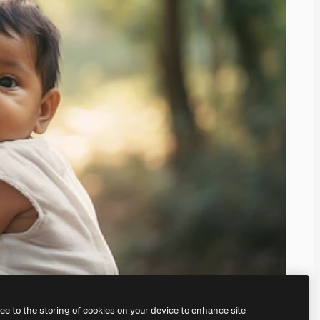
ree to the storing of cookies on your device to enhance site
il
generatore di immagini IA.