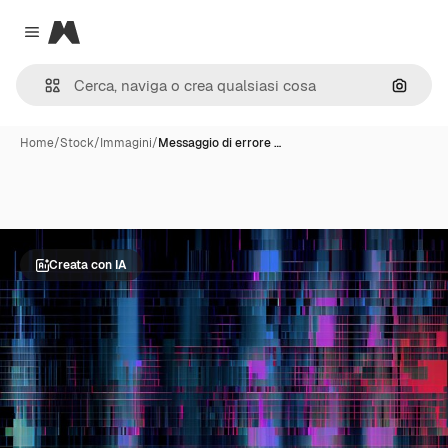
Magnific
Close menu
Cerca 
Home
/
Stock
/
Immagini
/
Messaggio di errore …
Creata con IA