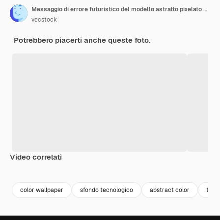
Messaggio di errore futuristico del modello astratto pixelato sull'intelligenza artificiale generativa del computer
vecstock
Potrebbero piacerti anche queste foto.
Video correlati
Premium
Premium
Premium
Premium
color wallpaper
sfondo tecnologico
abstract color
tecn