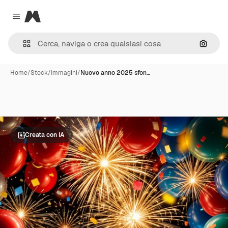
Magnific
Close menu
Cerca 
Home
/
Stock
/
Immagini
/
Nuovo anno 2025 sfon…
Creata con IA