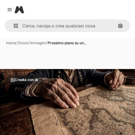
Magnific
Close menu
Cerca 
Home
/
Stock
/
Immagini
/
Prossimo piano su un…
Creata con IA