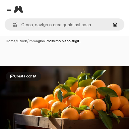
Magnific
Close menu
Cerca 
Home
/
Stock
/
Immagini
/
Prossimo piano sugli…
Creata con IA