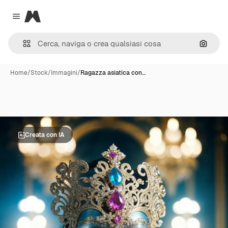
Magnific
Close menu
Cerca 
Home
/
Stock
/
Immagini
/
Ragazza asiatica con…
Creata con IA