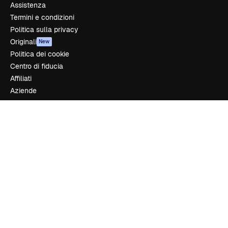
Assistenza
Termini e condizioni
Politica sulla privacy
Originali
New
Politica dei cookie
Centro di fiducia
Affiliati
Aziende
Azienda
Prezzi
Chi siamo
Recensioni
Lavora con noi
Cerca tendenze
Blog
Eventi
Slidesgo