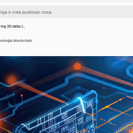
ing 3D della t…
nologia blockchain