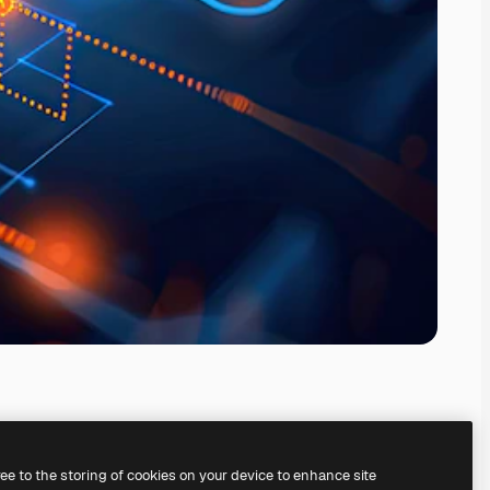
ree to the storing of cookies on your device to enhance site
il
generatore di immagini IA.