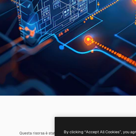
By clicking “Accept All Cookies”, you ag
Questa risorsa è stata generata con l'
IA
. Creane una tua utilizzando 