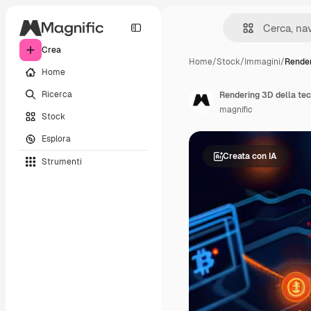
Crea
Home
/
Stock
/
Immagini
/
Render
Home
Ricerca
Rendering 3D della tec
magnific
Stock
Esplora
Creata con IA
Strumenti