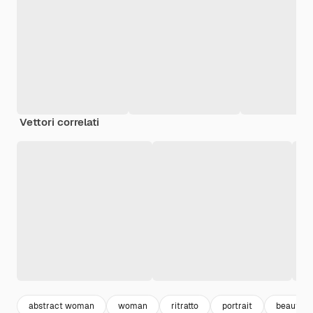
Vettori correlati
abstract woman
woman
ritratto
portrait
beautifu