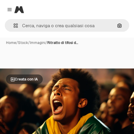
Magnific
Close menu
Cerca 
Home
/
Stock
/
Immagini
/
Ritratto di tifosi d…
Creata con IA