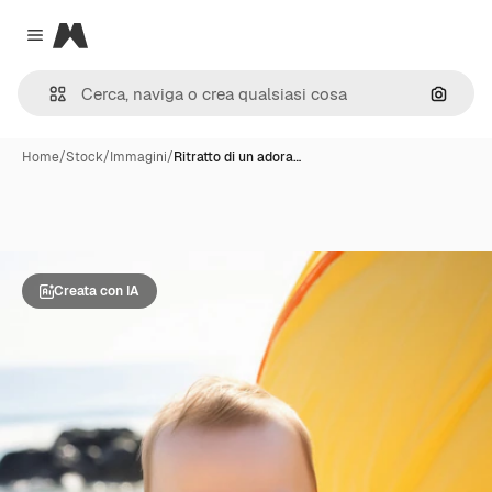
Magnific
Close menu
Cerca 
Home
/
Stock
/
Immagini
/
Ritratto di un adora…
Creata con IA