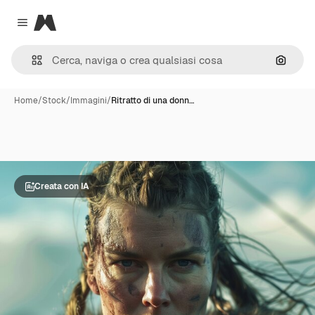
Magnific
Close menu
Cerca 
Home
/
Stock
/
Immagini
/
Ritratto di una donn…
Creata con IA