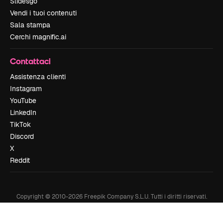
Slidesgo
Vendi i tuoi contenuti
Sala stampa
Cerchi magnific.ai
Contattaci
Assistenza clienti
Instagram
YouTube
LinkedIn
TikTok
Discord
X
Reddit
Copyright © 2010-
2026
Freepik Company S.L.U.
Tutti i diritti riservati
.