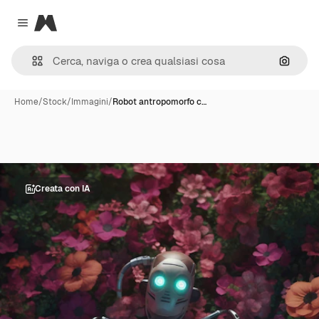
Magnific
Close menu
Cerca 
Home
/
Stock
/
Immagini
/
Robot antropomorfo c…
Creata con IA