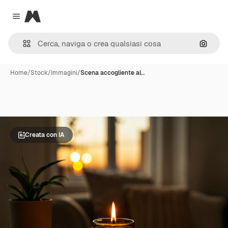
Magnific
Close menu
Cerca 
Home
/
Stock
/
Immagini
/
Scena accogliente al…
Creata con IA