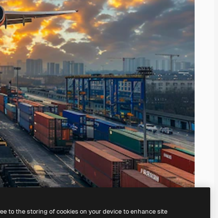
ree to the storing of cookies on your device to enhance site
il
generatore di immagini IA.