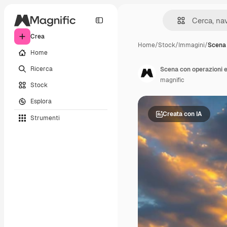
Crea
Home
/
Stock
/
Immagini
/
Scena 
Home
Ricerca
Scena con operazioni e 
magnific
Stock
Esplora
Creata con IA
Strumenti