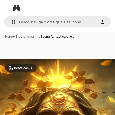
Magnific
Close menu
Cerca 
Home
/
Stock
/
Immagini
/
Scena fantastica che…
Creata con IA