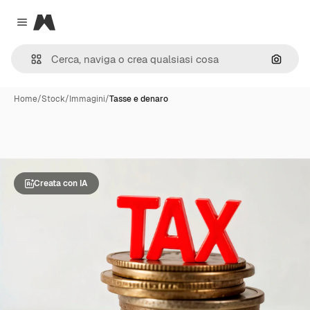
Magnific
Close menu
Cerca 
Home
/
Stock
/
Immagini
/
Tasse e denaro
Creata con IA