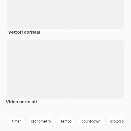
Vettori correlati
Video correlati
Premium
Premium
Premium
Premium
Generato da
timer
cronometro
tempo
countdown
orologio