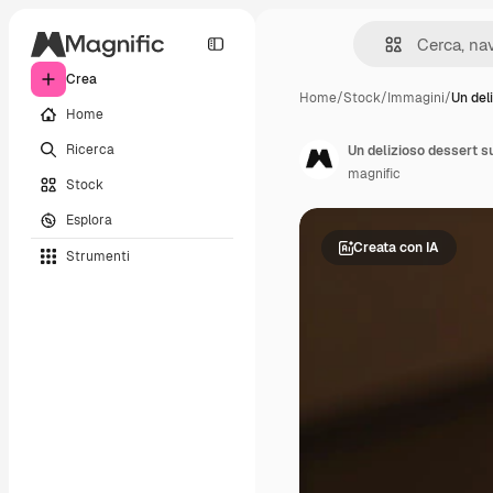
Crea
Home
/
Stock
/
Immagini
/
Un del
Home
Ricerca
Un delizioso dessert su
magnific
Stock
Esplora
Creata con IA
Strumenti