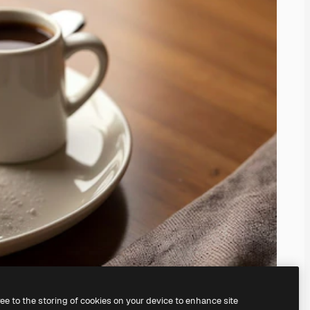
ree to the storing of cookies on your device to enhance site
il
generatore di immagini IA.