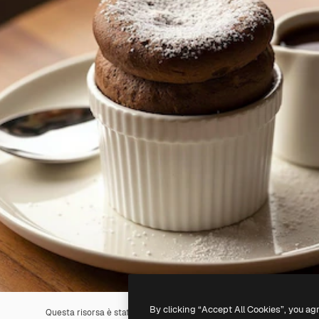
By clicking “Accept All Cookies”, you ag
Questa risorsa è stata generata con l'
IA
. Creane una tua utilizzando 