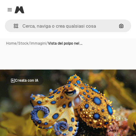
Magnific
Close menu
Cerca 
Home
/
Stock
/
Immagini
/
Vista del polpo nel …
Creata con IA