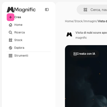
Crea
Home
/
Stock
/
Immagini
/
Vista d
Home
Ricerca
Vista di nubi scure apo
magnific
Stock
Esplora
Creata con IA
Strumenti