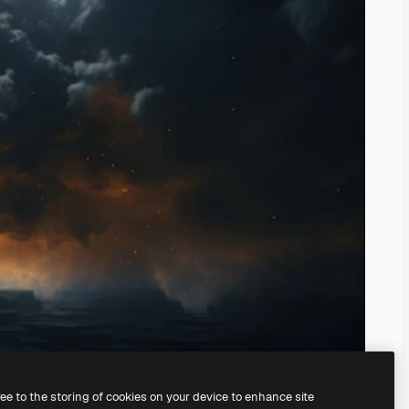
ree to the storing of cookies on your device to enhance site
il
generatore di immagini IA.