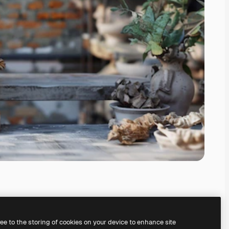
ree to the storing of cookies on your device to enhance site
il
generatore di immagini IA.