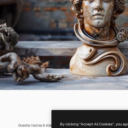
By clicking “Accept All Cookies”, you ag
Questa risorsa è stata generata con l'
IA
. Creane una tua utilizzando 