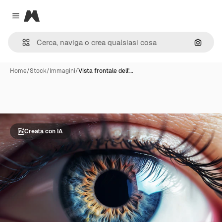
Magnific
Close menu
Cerca 
Home
/
Stock
/
Immagini
/
Vista frontale dell'…
Creata con IA