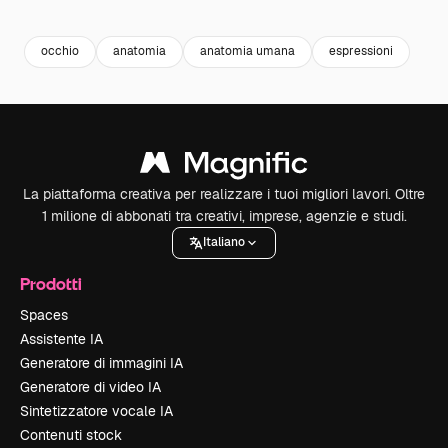
Premium
Premium
Generato dall'IA
Premium
Premium
Generato da
occhio
anatomia
anatomia umana
espressioni
La piattaforma creativa per realizzare i tuoi migliori lavori. Oltre
1 milione di abbonati tra creativi, imprese, agenzie e studi.
Italiano
Prodotti
Spaces
Assistente IA
Generatore di immagini IA
Generatore di video IA
Sintetizzatore vocale IA
Contenuti stock