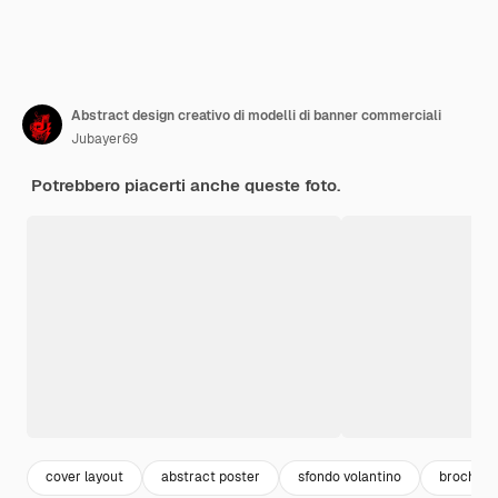
Abstract design creativo di modelli di banner commerciali
Jubayer69
Potrebbero piacerti anche queste foto.
cover layout
abstract poster
sfondo volantino
brochure