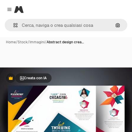
Magnific
Close menu
Cerca 
Home
/
Stock
/
Immagini
/
Abstract design crea…
Creata con IA
Premium