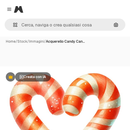
Magnific
Close menu
Cerca 
Home
/
Stock
/
Immagini
/
Acquerello Candy Can…
Creata con IA
Premium