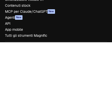
Contenuti stock
MCP per Claude/ChatGPT
New
Agenti
New
API
App mobile
Tutti gli strumenti Magnific
Inizia
Academy
Documentazione
Assistenza
Termini e condizioni
Politica sulla privacy
Originali
New
Politica dei cookie
Centro di fiducia
Affiliati
Aziende