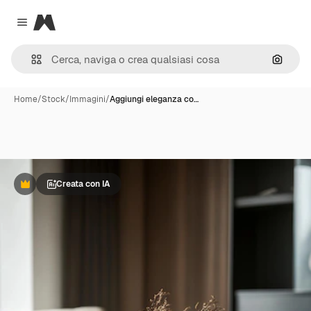
Magnific
Close menu
Cerca 
Home
/
Stock
/
Immagini
/
Aggiungi eleganza co…
Creata con IA
Premium