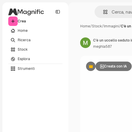
Crea
Home
/
Stock
/
Immagini
/
C'è un
Home
Ricerca
C'è un uccello seduto i
meghla587
Stock
Esplora
Creata con IA
Strumenti
Premium