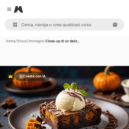
Magnific
Close menu
Cerca 
Home
/
Stock
/
Immagini
/
Close-up di un deliz…
Creata con IA
Premium