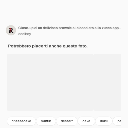
Close-up di un delizioso brownie al cioccolato alla zucca appena cotto con il gelato su un piatto
coolboy
Potrebbero piacerti anche queste foto.
cheesecake
muffin
dessert
cake
dolci
pastic