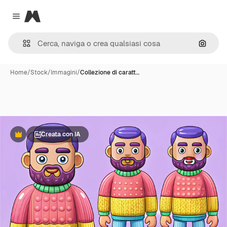
Magnific
Close menu
Cerca 
Home
/
Stock
/
Immagini
/
Collezione di caratt…
Creata con IA
Premium