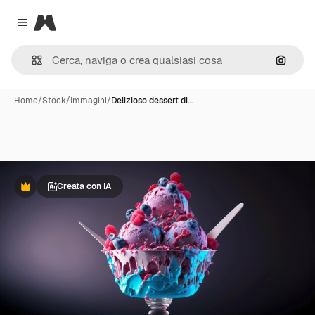
Magnific
Close menu
Cerca 
Home
/
Stock
/
Immagini
/
Delizioso dessert di…
Creata con IA
Premium