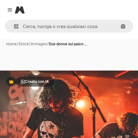
Magnific
Close menu
Cerca 
Home
/
Stock
/
Immagini
/
Due donne sul palco …
Creata con IA
Premium