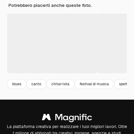
Potrebbero piacerti anche queste foto.
blues
canto
chitarrista
festival di musica
spettacol
La piattaforma creativa per realizzare i tuoi migliori lavori. Oltre
1 milione di abbonati tra creativi, imprese, agenzie e studi.