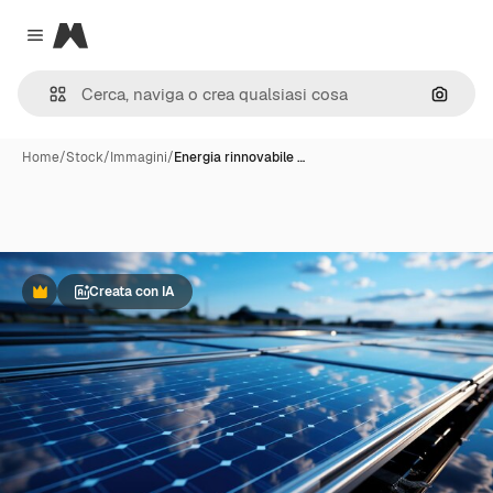
Magnific
Close menu
Cerca 
Home
/
Stock
/
Immagini
/
Energia rinnovabile …
Creata con IA
Premium