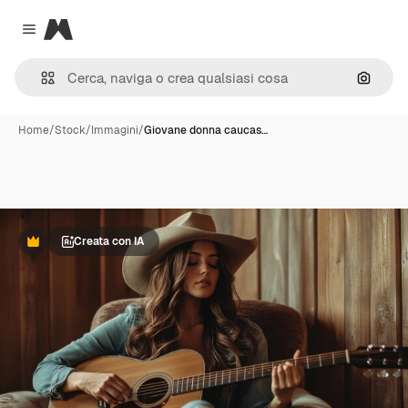
Magnific
Close menu
Cerca 
Home
/
Stock
/
Immagini
/
Giovane donna caucas…
Creata con IA
Premium