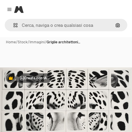
Magnific
Close menu
Cerca 
Home
/
Stock
/
Immagini
/
Griglie architettoni…
Creata con IA
Premium