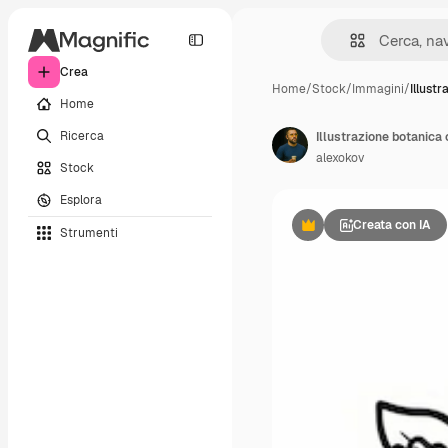
Crea
Home
/
Stock
/
Immagini
/
Illust
Home
Ricerca
Illustrazione botanica 
alexokov
Stock
Esplora
Creata con IA
Strumenti
Premium