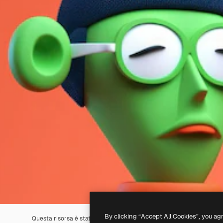
By clicking “Accept All Cookies”, you ag
Questa risorsa è stata generata con l'
IA
. Creane una tua utilizzando 