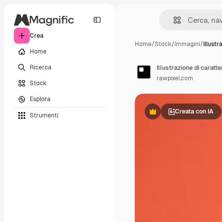
Crea
Home
/
Stock
/
Immagini
/
Illustr
Home
Ricerca
Illustrazione di caratter
rawpixel.com
Stock
Esplora
Creata con IA
Strumenti
Premium