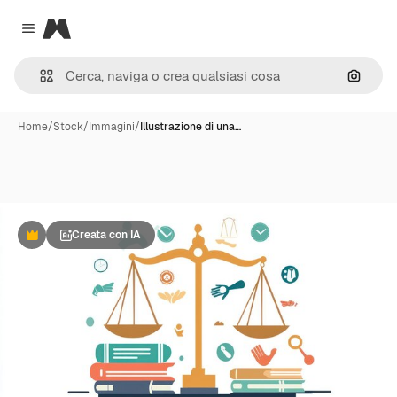
Magnific
Close menu
Cerca 
Home
/
Stock
/
Immagini
/
Illustrazione di una…
Creata con IA
Premium