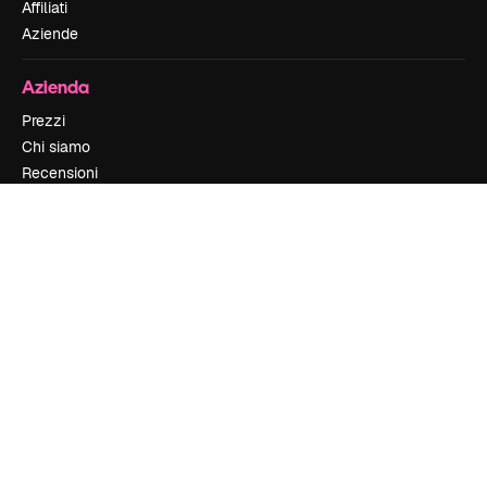
Affiliati
Aziende
Azienda
Prezzi
Chi siamo
Recensioni
Lavora con noi
Cerca tendenze
Blog
Eventi
Slidesgo
Vendi i tuoi contenuti
Sala stampa
Cerchi magnific.ai
Contattaci
Assistenza clienti