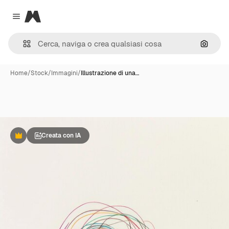
Magnific
Close menu
Cerca 
Home
/
Stock
/
Immagini
/
Illustrazione di una…
Creata con IA
Premium